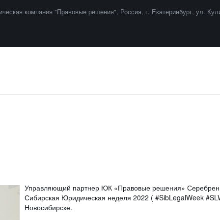
ческая компания "Правовые решения"
,
Россия
,
г. Екатеринбург
,
ул. Кул
Управляющий партнер ЮК «Правовые решения» Серебренни
Сибирская Юридическая неделя 2022 ( #SibLegalWeek #SLW 
Новосибирске.