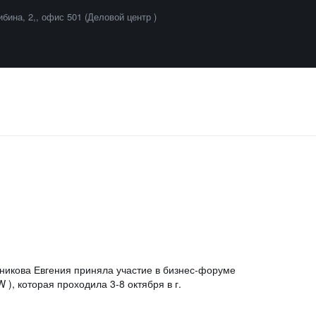
ибина, 2,
,
офис 501 (Деловой центр )
кова Евгения приняла участие в бизнес-форуме
), которая проходила 3-8 октября в г.