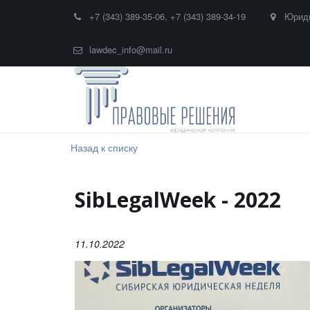
+7 (343) 389-35-06
,
+7 (343) 389-34-19
Юриди
lawdec_info@mail.ru
Назад к списку
SibLegalWeek - 2022
11.10.2022