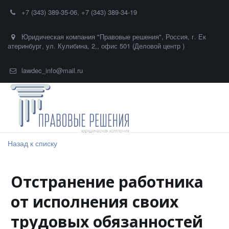
+7 (343) 389-35-06
,
+7 (343) 389-34-19
Юридическая компания "Правовые решения"
,
Россия
,
г. Ек
атеринбург
,
ул. Кулибина, 2,
,
офис 501 (Деловой центр )
lawdec_info@mail.ru
Назад к списку
Отстранение работника
от исполнения своих
трудовых обязанностей