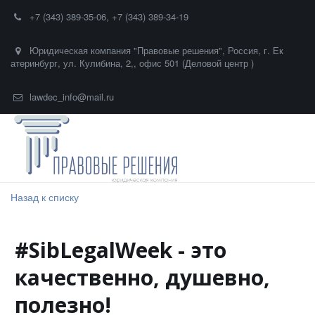
+7 (343) 389-35-06
,
+7 (343) 389-34-19
Юридическая компания "Правовые решения"
,
Россия
,
г. Ек
атеринбург
,
ул. Кулибина, 2,
,
офис 501 (Деловой центр )
lawdec_info@mail.ru
Назад к списку
#SibLegalWeek - это
качественно, душевно,
полезно!