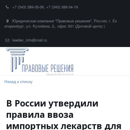
+7 (343) 389-35-06
,
+7 (343) 389-34-19
Юридическая компания "Правовые решения"
,
Россия
,
г. Ек
атеринбург
,
ул. Кулибина, 2,
,
офис 501 (Деловой центр )
lawdec_info@mail.ru
Назад к списку
В России утвердили
правила ввоза
импортных лекарств для