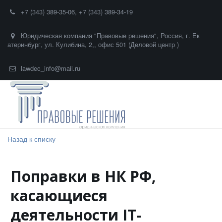
+7 (343) 389-35-06
,
+7 (343) 389-34-19
Юридическая компания "Правовые решения"
,
Россия
,
г. Ек
атеринбург
,
ул. Кулибина, 2,
,
офис 501 (Деловой центр )
lawdec_info@mail.ru
Назад к списку
Поправки в НК РФ,
касающиеся
деятельности IT-