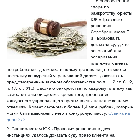
1. В обособленном
споре по
банкротству юристы
ЮК «Правовые
решения»
Серебренникова Е.
и Рыжакова И.
доказали суду, что
оснований для
оспаривания
платежей клиента
по требованию должника в пользу третьих лиц не имеется,
поскольку конкурсный управляющий должен доказывать
предусмотренные законом обстоятельства по п. 1, 2 ст. 61.2,
п. 1,3 ст. 61.3. Закона о банкротстве по каждому платежу как
самостоятельной сделке. Кроме того, требования
конкурсного управляющего предъявлены ненадлежащему
ответчику. Клиент сэкономил более 1,4 млн. рублей, которые
могли быть взысканы с него в конкурсную массу.
Ссылка на
дело >>>
2. Специалистам ЮК «Правовые решения» в двух
инстанциях удалось доказать суду право клиента на