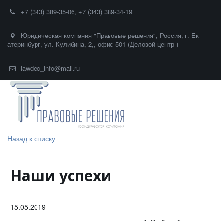
+7 (343) 389-35-06
,
+7 (343) 389-34-19
Юридическая компания "Правовые решения"
,
Россия
,
г. Ек
атеринбург
,
ул. Кулибина, 2,
,
офис 501 (Деловой центр )
lawdec_info@mail.ru
Назад к списку
Наши успехи
15.05.2019