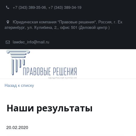
+7 (343) 389-35-06
,
+7 (343) 389-34-19
Юридическая компания "Правовые решения"
,
Россия
,
г. Ек
атеринбург
,
ул. Кулибина, 2,
,
офис 501 (Деловой центр )
lawdec_info@mail.ru
Назад к списку
Наши результаты
20.02.2020